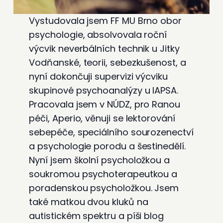
Vystudovala jsem FF MU Brno obor
psychologie, absolvovala roční
výcvik neverbálních technik u Jitky
Vodňanské, teorii, sebezkušenost, a
nyní dokončuji supervizi výcviku
skupinové psychoanalýzy u IAPSA.
Pracovala jsem v NÚDZ, pro Ranou
péči, Aperio, věnuji se lektorování
sebepéče, speciálního sourozenectví
a psychologie porodu a šestinedělí.
Nyní jsem školní psycholožkou a
soukromou psychoterapeutkou a
poradenskou psycholožkou. Jsem
také matkou dvou kluků na
autistickém spektru a píši blog