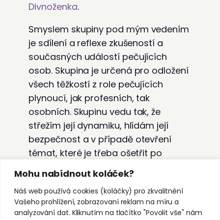
Divnoženka
.
Smyslem skupiny pod mým vedením
je sdílení a reflexe zkušeností a
současných událostí pečujících
osob. Skupina je určená pro odložení
všech těžkostí z role pečujících
plynoucí, jak profesních, tak
osobních. Skupinu vedu tak, že
střežím její dynamiku, hlídám její
bezpečnost a v případě otevření
témat, které je třeba ošetřit po
skončení skupiny nebo mezi čtyřma
Mohu nabídnout koláček?
očima, jsem připravena poskytnout
Náš web používá cookies (koláčky) pro zkvalitnění
jedno individuální setkání zajištěné
Vašeho prohlížení, zobrazovaní reklam na míru a
v rámci projektu.
analyzování dat. Kliknutím na tlačítko "Povolit vše" nám