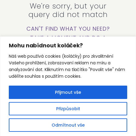
We're sorry, but your
query did not match
CAN'T FIND WHAT YOU NEED?
TAKE A MOMENT AND DO A
Mohu nabídnout koláček?
SEARCH BELOW OR START
FROM
OUR HOMEPAGE
.
Náš web používá cookies (koláčky) pro zkvalitnění
Vašeho prohlížení, zobrazovaní reklam na míru a
analyzování dat. Kliknutím na tlačítko "Povolit vše" nám
udělíte souhlas s použitím cookies.
Přijmout vše
Přizpůsobit
Copyright © 2026 by Pabenia.
Všechna práva vyhrazena.
Odmítnout vše