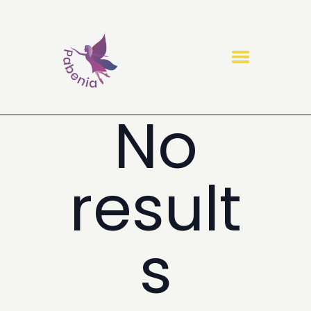
No
O NÁS
NAŠE SLUŽBY
NÁŠ TÝM
PROJEKT NEJSTE SAMI
result
KONTAKT
PODPOŘTE NÁS
s