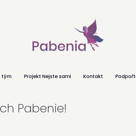
O NÁS
NAŠE SLUŽBY
NÁŠ TÝM
PROJEKT NEJSTE
SAMI
 tým
Projekt Nejste sami
Kontakt
Podpořt
KONTAKT
ách Pabenie!
PODPOŘTE NÁS